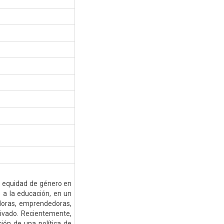
la equidad de género en
 a la educación, en un
doras, emprendedoras,
rivado. Recientemente,
ión de una política de