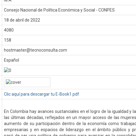
N/A
Consejo Nacional de Política Económica y Social - CONPES
:
18 de abril de 2022
4080
158
hostmaster@tecnoconsulta.com
Español
Clic aquí para descargar tu E-Book1.pdf
En Colombia hay avances sustanciales en el logro de la igualdad y 
las últimas décadas, reflejados en un mayor acceso de las mujeres
aumento de su participación dentro de la economía como trabaja
empresarias y en espacios de liderazgo en el ámbito público y p
pasó de ser una política de gobierno para avanzar en la consolidac