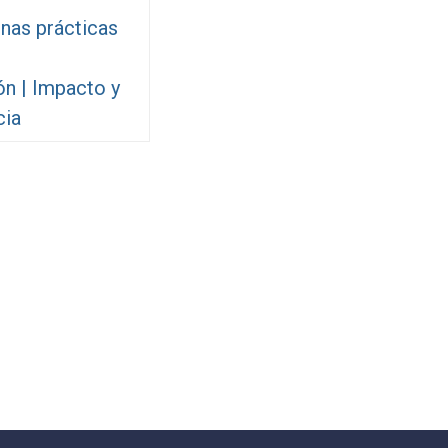
enas prácticas
ón | Impacto y
cia