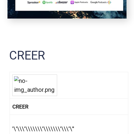
CREER
CREER
'\'\\\'\\\\\\\'\\\\\\\'\\\'\''