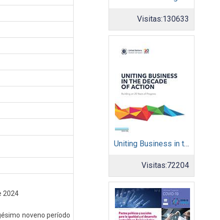
Visitas:
130633
Uniting Business in the Decade of Action
Visitas:
72204
e 2024
agésimo noveno período