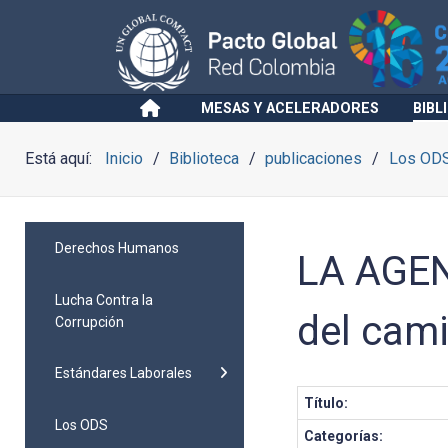
MESAS Y ACELERADORES
BIBL
Está aquí:
Inicio
Biblioteca
publicaciones
Los OD
Derechos Humanos
LA AGEN
Lucha Contra la
del cami
Corrupción
Estándares Laborales
Título:
Los ODS
Categorías: