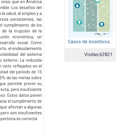
 crisis que en América
nible. Los desafíos del
 la salud, al empleo y a
reza persistentes, las
el cumplimiento de los
 de la irrupción de la
ución económica, un
Casos de incentivos sociales y de mercadeo
sarrollo social. Como
corto, el endeudamiento
Visitas:
62821
volatilidad del sistema
to externo. La reducida
 visto reflejados en el
mitad del período de 15
25% de las metas sobre
que permite prever su
ecta, pero insuficiente
ceso. Estos datos ponen
hacia el cumplimento de
s que afectan a algunas
 pero son insuficientes
ayectoria es correcta.