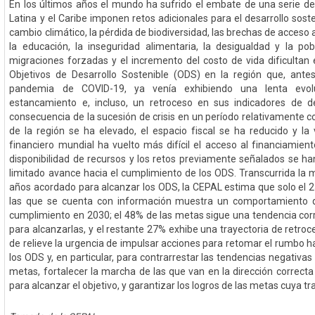
En los últimos años el mundo ha sufrido el embate de una serie de
Latina y el Caribe imponen retos adicionales para el desarrollo soste
cambio climático, la pérdida de biodiversidad, las brechas de acceso a
la educación, la inseguridad alimentaria, la desigualdad y la pob
migraciones forzadas y el incremento del costo de vida dificultan 
Objetivos de Desarrollo Sostenible (ODS) en la región que, antes
pandemia de COVID-19, ya venía exhibiendo una lenta evol
estancamiento e, incluso, un retroceso en sus indicadores de de
consecuencia de la sucesión de crisis en un período relativamente 
de la región se ha elevado, el espacio fiscal se ha reducido y la 
financiero mundial ha vuelto más difícil el acceso al financiamien
disponibilidad de recursos y los retos previamente señalados se han
limitado avance hacia el cumplimiento de los ODS. Transcurrida la 
años acordado para alcanzar los ODS, la CEPAL estima que solo el 
las que se cuenta con información muestra un comportamiento 
cumplimiento en 2030; el 48% de las metas sigue una tendencia corr
para alcanzarlas, y el restante 27% exhibe una trayectoria de retro
de relieve la urgencia de impulsar acciones para retomar el rumbo 
los ODS y, en particular, para contrarrestar las tendencias negativa
metas, fortalecer la marcha de las que van en la dirección correcta
para alcanzar el objetivo, y garantizar los logros de las metas cuya tr