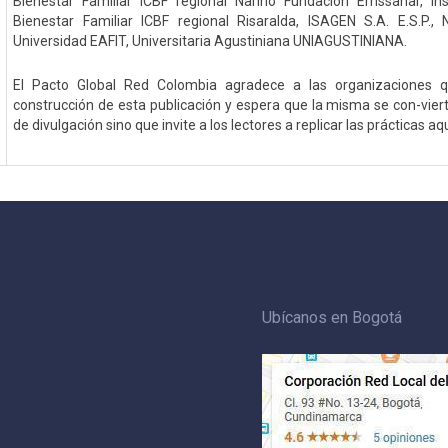
Bienestar Familiar ICBF regional Nariño Fundación Emssanar, In
Bienestar Familiar ICBF regional Risaralda, ISAGEN S.A. E.S.P.,
Universidad EAFIT, Universitaria Agustiniana UNIAGUSTINIANA.
El Pacto Global Red Colombia agradece a las organizaciones q
construcción de esta publicación y espera que la misma se con-vier
de divulgación sino que invite a los lectores a replicar las prácticas a
Ubícanos en Bogotá