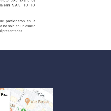
stituto Colombiano de
 Nalsani S.A.S. TOTTO,
ue participaron en la
ta no solo en un esacio
quí presentadas.