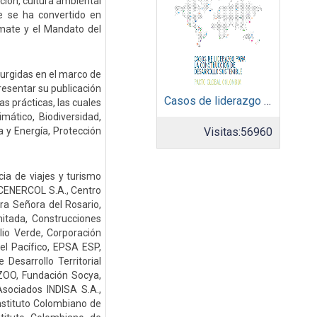
ción, cultura ambiental
e se ha convertido en
mate y el Mandato del
surgidas en el marco de
resentar su publicación
Casos de liderazgo para la contrucción de desarrollo sotenible
s prácticas, las cuales
mático, Biodiversidad,
 y Energía, Protección
Visitas:
56960
ia de viajes y turismo
, CENERCOL S.A., Centro
tra Señora del Rosario,
imitada, Construcciones
io Verde, Corporación
l Pacífico, EPSA ESP,
Desarrollo Territorial
ZOO, Fundación Socya,
sociados INDISA S.A.,
Instituto Colombiano de