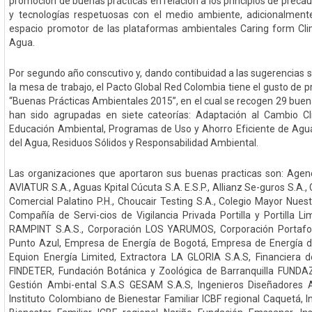
promoción de buenas prácticas en relación a los principios de precau
y tecnologías respetuosas con el medio ambiente, adicionalment
espacio promotor de las plataformas ambientales Caring form Cli
Agua.
Por segundo año conscutivo y, dando contibuidad a las sugerencias 
la mesa de trabajo, el Pacto Global Red Colombia tiene el gusto de p
“Buenas Prácticas Ambientales 2015”, en el cual se recogen 29 buena
han sido agrupadas en siete cateorías: Adaptación al Cambio Cli
Educación Ambiental, Programas de Uso y Ahorro Eficiente de Agua
del Agua, Residuos Sólidos y Responsabilidad Ambiental.
Las organizaciones que aportaron sus buenas practicas son: Agenc
AVIATUR S.A., Aguas Kpital Cúcuta S.A. E.S.P., Allianz Se-guros S.A.
Comercial Palatino P.H., Choucair Testing S.A., Colegio Mayor Nues
Compañía de Servi-cios de Vigilancia Privada Portilla y Portilla L
RAMPINT S.A.S., Corporación LOS YARUMOS, Corporación Portafol
Punto Azul, Empresa de Energía de Bogotá, Empresa de Energía de
Equion Energía Limited, Extractora LA GLORIA S.A.S, Financiera de 
FINDETER, Fundación Botánica y Zoológica de Barranquilla FUNDA
Gestión Ambi-ental S.A.S GESAM S.A.S, Ingenieros Diseñadores A
Instituto Colombiano de Bienestar Familiar ICBF regional Caquetá, 