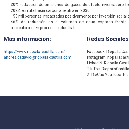
30% reducción de emisiones de gases de efecto invernadero fre
2022, en ruta hacia carbono neutro en 2030.
+55 mil personas impactadas positivamente por inversión social 
46% de reducción en el volumen de agua captada frente
recirculación en procesos industriales.
Más información:
Redes Sociales
https://www.riopaila-castilla.com/
Facebook: Riopaila Casti
andres.cadavid@riopaila-castilla.com
Instagram: riopailacasti
LinkedIN: Riopaila Castil
Tik Tok: RiopailaCastill
X: RioCas YouTube: Riop