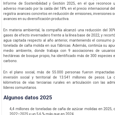
Informe de Sostenibilidad y Gestión 2025, en el que reconoce
adverso marcado por la caída del 18% en el precio internacional de
registra avances concretos en reducción de emisiones, inversiones s
avances en su diversificación productiva.
En materia ambiental, la compañía alcanzó una reducción del 30
gases de efecto invernadero frente a la línea base de 2022, y recor
agua captada respecto al año anterior, manteniendo el consumo p
tonelada de caña molida en sus fábricas. Además, continúa su apue
medio ambiente, donde trabaja con 9 asociaciones de usuarios
hectáreas de bosque propio, ha identificado más de 300 especies 
carbono.
En el plano social, más de 55.000 personas fueron impactadas
inversión social y territorial de 13.541 millones de pesos. L
kilómetros de vías terciarias rurales en articulación con las admi
líderes comunitarios.
Algunos datos 2025
4,4 millones de toneladas de caña de azúcar molidas en 2025, c
2022–2025 y un 5,6 % más que en 2024.