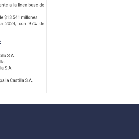
nte a la línea base de
de $13.541 millones.
 a 2024, con 97% de
:
lla S.A.
lla
la S.A.
a
aila Castilla S.A.