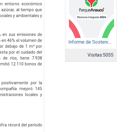
 un entorno económico
l azúcar, al tiempo que
ociales y ambientales y
% en sus emisiones de
tó en 46% el volumen de
Informe de Sostenibilidad 2024: Parque Arauco
or debajo de 1 m³ por
sta por el cuidado del
Visitas:
5055
 de ríos, tiene 7.938
emitió 12.110 bonos de
 positivamente por la
a compañía mejoró 145
nistraciones locales y
ifra récord del período