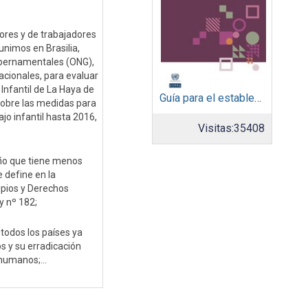
ores y de trabajadores
eunimos en Brasilia,
gubernamentales (ONG),
nacionales, para evaluar
Infantil de La Haya de
Guía para el establecimiento de un marco de gobernanza de gobierno digital para países de América Latina y el Caribe
sobre las medidas para
jo infantil hasta 2016,
Visitas:
35408
niño que tiene menos
 define en la
cipios y Derechos
y nº 182;
 todos los países ya
os y su erradicación
humanos;...