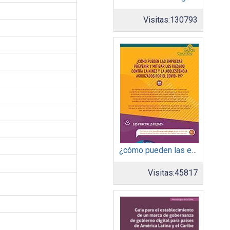
Visitas:
130793
¿cómo pueden las empresas prevenir y mitigar los riesgos contra la niñez y la adolescencia agudizados por el COVID-19?La iniciativa multiactor Guías Colombia en Empresas, Derechos Humanos y Derecho In
Visitas:
45817