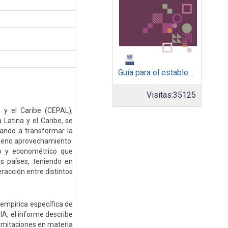
Guía para el establecimiento de un marco de gobernanza de gobierno digital para países de América Latina y el Caribe
Visitas:
35125
 y el Caribe (CEPAL),
Latina y el Caribe, se
zando a transformar la
pleno aprovechamiento.
o y econométrico que
s países, teniendo en
eracción entre distintos
 empírica específica de
 IA, el informe describe
 limitaciones en materia