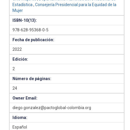
Estadística
,
Consejería Presidencial para la Equidad de la
Mujer
ISBN-10(13):
978-628-95368-0-5
Fecha de publicación:
2022
Edición:
2
Número de páginas:
24
Owner Email:
diego.gonzalez@pactoglobal-colombia.org
Idioma:
Español