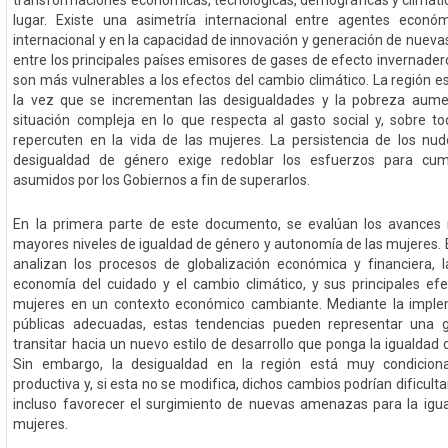
transformaciones económicas, tecnológicas, demográficas y climáti
lugar. Existe una asimetría internacional entre agentes econó
internacional y en la capacidad de innovación y generación de nueva
entre los principales países emisores de gases de efecto invernader
son más vulnerables a los efectos del cambio climático. La región 
la vez que se incrementan las desigualdades y la pobreza aume
situación compleja en lo que respecta al gasto social y, sobre tod
repercuten en la vida de las mujeres. La persistencia de los nud
desigualdad de género exige redoblar los esfuerzos para cum
asumidos por los Gobiernos a fin de superarlos.
En la primera parte de este documento, se evalúan los avances r
mayores niveles de igualdad de género y autonomía de las mujeres. 
analizan los procesos de globalización económica y financiera, la 
economía del cuidado y el cambio climático, y sus principales efe
mujeres en un contexto económico cambiante. Mediante la implem
públicas adecuadas, estas tendencias pueden representar una 
transitar hacia un nuevo estilo de desarrollo que ponga la igualdad 
Sin embargo, la desigualdad en la región está muy condiciona
productiva y, si esta no se modifica, dichos cambios podrían dificulta
incluso favorecer el surgimiento de nuevas amenazas para la igu
mujeres.