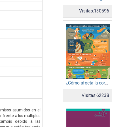
Visitas:
130596
¿Cómo afecta la corrupción de forma diferenciada por género?
Visitas:
62238
romisos asumidos en el
frente a los múltiples
cambio debido a las