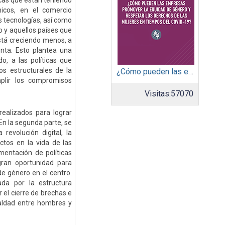
cas que están teniendo
micos, en el comercio
s tecnologías, así como
o y aquellos países que
está creciendo menos, a
nta. Esto plantea una
o, a las políticas que
os estructurales de la
¿Cómo pueden las empresas promover la equidad de género y respetar los derechos de las mujeres en tiempos del covid-19?
plir los compromisos
Visitas:
57070
ealizados para lograr
En la segunda parte, se
revolución digital, la
ctos en la vida de las
entación de políticas
gran oportunidad para
de género en el centro.
da por la estructura
r el cierre de brechas e
aldad entre hombres y