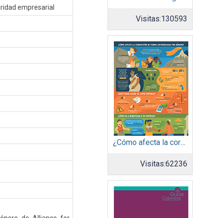
gridad empresarial
Visitas:
130593
¿Cómo afecta la corrupción de forma diferenciada por género?
Visitas:
62236