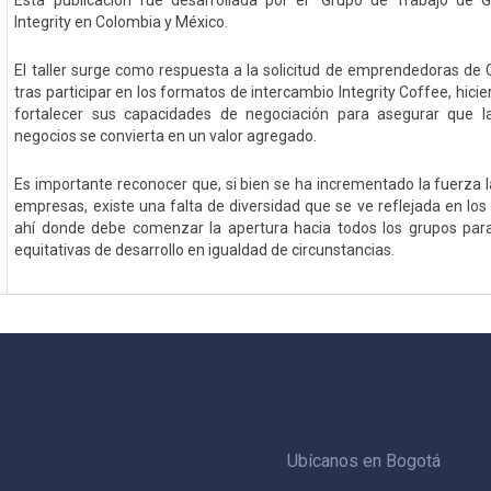
Esta publicación fue desarrollada por el “Grupo de Trabajo de G
Integrity en Colombia y México.
El taller surge como respuesta a la solicitud de emprendedoras de
tras participar en los formatos de intercambio Integrity Coffee, hici
fortalecer sus capacidades de negociación para asegurar que l
negocios se convierta en un valor agregado.
Es importante reconocer que, si bien se ha incrementado la fuerza lab
empresas, existe una falta de diversidad que se ve reflejada en los 
ahí donde debe comenzar la apertura hacia todos los grupos para
equitativas de desarrollo en igualdad de circunstancias.
Ubícanos en Bogotá