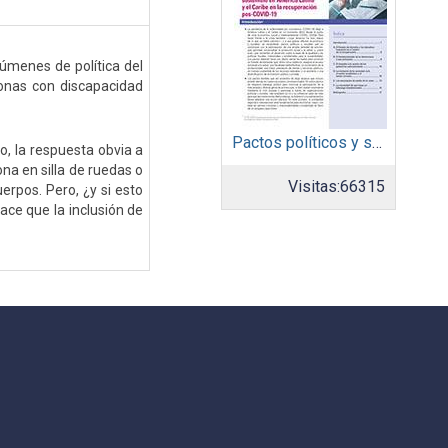
úmenes de política del
sonas con discapacidad
Pactos políticos y sociales para la igualdad y el desarrollo sostenible en América Latina y el Caribe en la recuperación pos COVID-19
, la respuesta obvia a
na en silla de ruedas o
Visitas:
66315
erpos. Pero, ¿y si esto
ce que la inclusión de