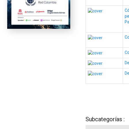
Có
pe
Pa
Co
Co
De
De
Subcategorías :