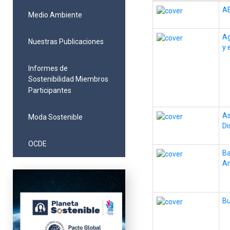
AB
Medio Ambiente
Ag
Nuestras Publicaciones
y 
Informes de
Sostenibilidad Miembros
Participantes
As
Moda Sostenible
Di
OCDE
Ba
Am
Bu