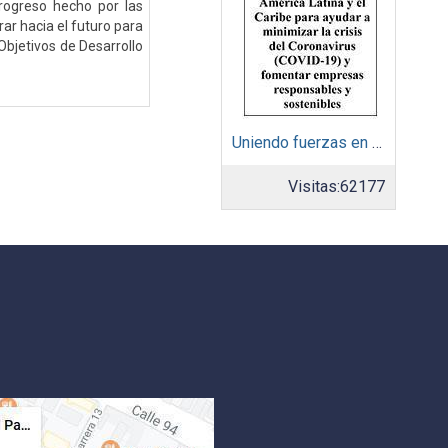
progreso hecho por las
ar hacia el futuro para
Objetivos de Desarrollo
Uniendo fuerzas en América Latina y el Caribe para ayudar a minimizar la crisis del Coronavirus (COVID-19) y fomentar empresas responsables y sostenibles
Visitas:
62177