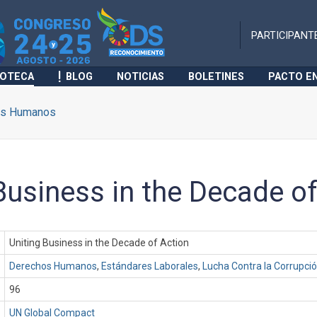
PARTICIPANT
IOTECA
BLOG
NOTICIAS
BOLETINES
PACTO E
os Humanos
Business in the Decade o
Uniting Business in the Decade of Action
Derechos Humanos
,
Estándares Laborales
,
Lucha Contra la Corrupci
96
UN Global Compact