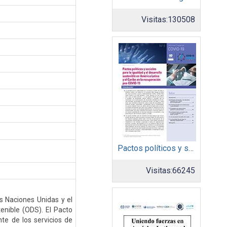
Visitas:
130508
Pactos políticos y sociales para la igualdad y el desarrollo sostenible en América Latina y el Caribe en la recuperación pos COVID-19
Visitas:
66245
s Naciones Unidas y el
enible (ODS). El Pacto
te de los servicios de